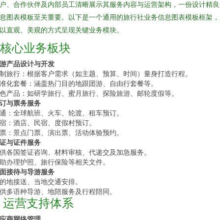
户、合作伙伴及内部员工清晰展示其服务内容与运营架构，一份设计精良
息图表模板至关重要。以下是一个通用的旅行社业务信息图表模板框架，
以直观、美观的方式呈现关键业务模块。
1. 核心业务板块
游产品设计与开发
制旅行：根据客户需求（如主题、预算、时间）量身打造行程。
准化套餐：涵盖热门目的地跟团游、自由行套餐等。
色产品：如研学旅行、蜜月旅行、探险旅游、邮轮度假等。
订与票务服务
通：全球航班、火车、轮渡、租车预订。
宿：酒店、民宿、度假村预订。
票：景点门票、演出票、活动体验预约。
证与证件服务
供各国签证咨询、材料审核、代递交及加急服务。
助办理护照、旅行保险等相关文件。
面接待与导游服务
的地接送、当地交通安排。
供多语种导游、地陪服务及行程陪同。
2. 运营支持体系
应商网络管理