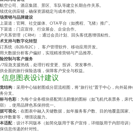
航空公司、酒店集团、景区、车队等建立长期合作关系。
续优化供应链，确保资源稳定与成本优势。
场营销与品牌建设
上渠道：官网、社交媒体、OTA平台（如携程、飞猪）推广。
下渠道：门店宣传、行业展会、企业合作。
户关系管理（CRM）：通过会员计划、回头客优惠增强粘性。
术支持与数字化转型
订系统（B2B/B2C）、客户管理软件、移动应用开发。
用大数据分析客户偏好，实现精准营销与产品推荐。
险控制与客户服务
4/7应急支援热线，处理行程变更、投诉、突发事件。
供全面的旅行保险选项，保障客户安全与权益。
3. 信息图表设计建议
觉结构
：采用中心辐射图或分层流程图，将“旅行社”置于中心，向外延伸
务分支。
标与色彩
：为每个业务模块搭配简洁易懂的图标（如飞机代表票务，床代
宿），使用品牌色系保持统一。
据可视化
：在图表中融入关键数据，如年服务客户数、目的地覆盖国家、
伙伴数量等，增强说服力。
本适配
：设计不同版本（如简化版用于客户宣传，详细版用于内部培训）
保信息传递的针对性。